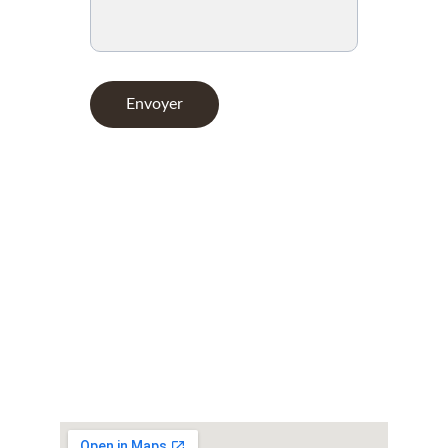
Envoyer
Contact
TÉLÉPHONE
+33 6 44 24 29 75
E-MAIL
altinordique.experience @gmail.com